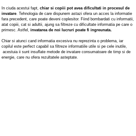
In ciuda acestui fapt,
chiar si copiii pot avea dificultati in procesul de
invatare
. Tehnologia de care dispunem astazi ofera un acces la informatie
fara precedent, care poate deveni coplesitor. Fiind bombardati cu informatii,
atat copiii, cat si adultii, ajung sa filtreze cu dificultate informatia pe care o
primesc. Astfel,
invatarea de noi lucruri poate fi ingreunata.
Chiar si atunci cand informatia excesiva nu reprezinta o problema, iar
copilul este perfect capabil sa filtreze informatiile utile si pe cele inutile,
acestuia ii sunt insuflate metode de invatare consumatoare de timp si de
energie, care nu ofera rezultatele asteptate.