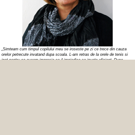
„Simteam cum timpul copilului meu se iroseste pe zi ce trece din cauza
orelor petrecute invatand dupa scoala. L-am retras de la orele de tenis si
inot pentru ca aveam impresia ca il impiedica sa invete eficient. Dupa
citirea ghidului despre invatare eficienta mi-am dat seama cat de mult am
gresit. Am invatat impreuna cum sa invatam rapid, sa luam notite in mod
inteligent si sa cream mediul ideal pentru invatat. Copilul meu s-a reintors
la sport si are rezultate mult mai bune la scoala.”
Doina V., 40 de ani, Pitesti