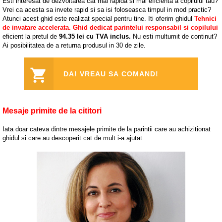
Esti interesat de dezvoltarea cat mai rapida si mai eficienta a copilului tau?
Vrei ca acesta sa invete rapid si sa isi foloseasca timpul in mod practic?
Atunci acest ghid este realizat special pentru tine. Iti oferim ghidul
Tehnici
de invatare accelerata. Ghid dedicat parintelui responsabil si copilului
eficient la pretul de
94.35 lei cu TVA inclus.
Nu esti multumit de continut?
Ai posibilitatea de a returna produsul in 30 de zile.
DA! VREAU SA COMAND!
Mesaje primite de la cititori
Iata doar cateva dintre mesajele primite de la parintii care au achizitionat
ghidul si care au descoperit cat de mult i-a ajutat.