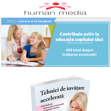
U
N
O
- Livrare si la Easybox!