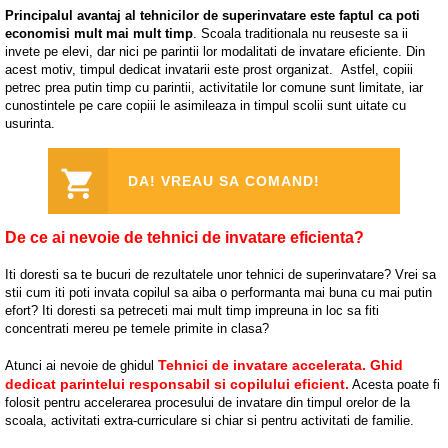
Principalul avantaj al tehnicilor de superinvatare este faptul ca poti
economisi mult mai mult timp
. Scoala traditionala nu reuseste sa ii
invete pe elevi, dar nici pe parintii lor modalitati de invatare eficiente. Din
acest motiv, timpul dedicat invatarii este prost organizat. Astfel, copiii
petrec prea putin timp cu parintii, activitatile lor comune sunt limitate, iar
cunostintele pe care copiii le asimileaza in timpul scolii sunt uitate cu
usurinta.
DA! VREAU SA COMAND!
De ce ai nevoie de tehnici de invatare eficienta?
Iti doresti sa te bucuri de rezultatele unor tehnici de superinvatare? Vrei sa
stii cum iti poti invata copilul sa aiba o performanta mai buna cu mai putin
efort? Iti doresti sa petreceti mai mult timp impreuna in loc sa fiti
concentrati mereu pe temele primite in clasa?
Tehnici de invatare accelerata. Ghid
Atunci ai nevoie de ghidul
dedicat parintelui responsabil si copilului eficient.
Acesta poate fi
folosit pentru accelerarea procesului de invatare din timpul orelor de la
scoala, activitati extra-curriculare si chiar si pentru activitati de familie.