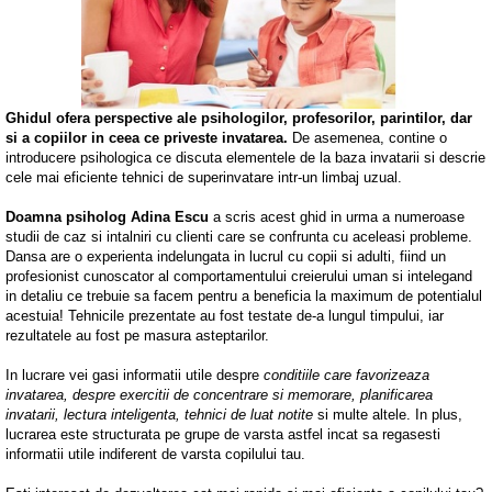
Ghidul ofera perspective ale psihologilor, profesorilor, parintilor, dar
si a copiilor in ceea ce priveste invatarea.
De asemenea, contine o
introducere psihologica ce discuta elementele de la baza invatarii si descrie
cele mai eficiente tehnici de superinvatare intr-un limbaj uzual.
Doamna psiholog Adina Escu
a scris acest ghid in urma a numeroase
studii de caz si intalniri cu clienti care se confrunta cu aceleasi probleme.
Dansa are o experienta indelungata in lucrul cu copii si adulti, fiind un
profesionist cunoscator al comportamentului creierului uman si intelegand
in detaliu ce trebuie sa facem pentru a beneficia la maximum de potentialul
acestuia! Tehnicile prezentate au fost testate de-a lungul timpului, iar
rezultatele au fost pe masura asteptarilor.
In lucrare vei gasi informatii utile despre
conditiile care favorizeaza
invatarea, despre exercitii de concentrare si memorare, planificarea
invatarii, lectura inteligenta, tehnici de luat notite
si multe altele.
In plus,
lucrarea este structurata pe grupe de varsta astfel incat sa regasesti
informatii utile indiferent de varsta copilului tau.