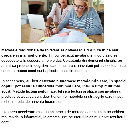
Metodele traditionale de invatare se dovedesc a fi din ce in ce mai
greoaie si mai ineficiente.
Timpul petrecut invatand in mod clasic se
dovedeste a fi, deseori, timp pierdut. Cercetarile din domeniul stiintific au
aratat ca procesele cognitive care stau la baza invatarii pot fi accelerate cu
usurinta, atunci cand sunt aplicate tehnicile corecte.
In acest sens,
au fost detectate numeroase metode prin care, in special
copiiii, pot asimila cunostinte mult mai usor, intr-un timp mult mai
scurt.
Metoda lecturii performate, tehnica lecturii analitice sau invatarea
predictiv-evaluativa sunt doar trei dintre metodele si strategiile care iti pot
redefini modul de a invata lucruri noi.
Invatarea accelerata este un ansamblu de metode care ajuta la absorbirea
mai rapida a informatiei, la crearea unei scurtaturi in drumul spre rezultatul
dorit.